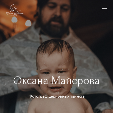
Оксана Майорова
Фотограф церковных таинств